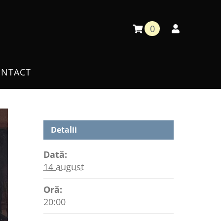
0
NTACT
Detalii
Dată:
14 august
Oră:
20:00