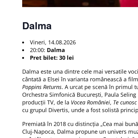
Dalma
Vineri, 14.08.2026
20:00:
Dalma
Pret bilet: 30 lei
Dalma este una dintre cele mai versatile voc
cântată a Elsei în varianta românească a fil
Poppins Returns
. A urcat pe scenă în primul 
Orchestra Simfonică București, Paula Seling ș
producții TV, de la
Vocea României
,
Te cunosc
cu grupul Divertis, unde a fost solistă principa
Premiată în 2018 cu distincția „Cea mai bună 
Cluj-Napoca, Dalma propune un univers muzica