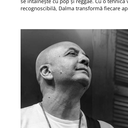
se întâlnește cu pop și reggae. Cu o tehnică 
recognoscibilă, Dalma transformă fiecare a