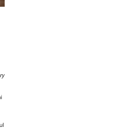
ry
i
ul