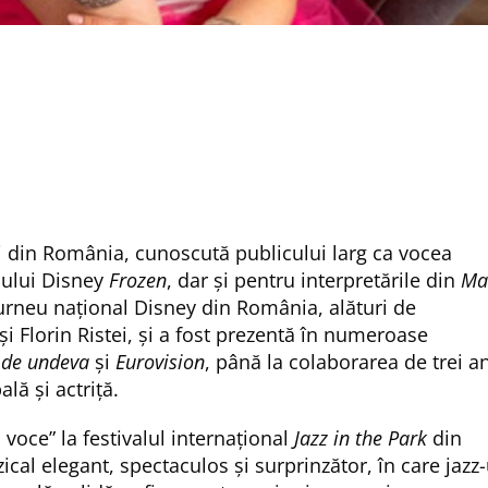
i din România, cunoscută publicului larg ca vocea
mului Disney
Frozen
, dar și pentru interpretările din
Ma
turneu național Disney din România, alături de
i Florin Ristei, și a fost prezentă în numeroase
 de undeva
și
Eurovision
, până la colaborarea de trei an
lă și actriță.
voce” la festivalul internațional
Jazz in the Park
din
l elegant, spectaculos și surprinzător, în care jazz-