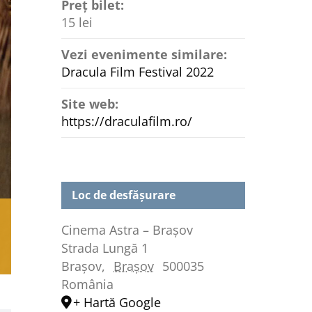
Preț bilet:
15 lei
Vezi evenimente similare:
Dracula Film Festival 2022
Site web:
https://draculafilm.ro/
Loc de desfășurare
Cinema Astra – Brașov
Strada Lungă 1
Brașov
,
Brașov
500035
România
+ Hartă Google