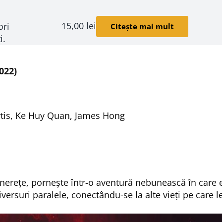
15,00
lei
ori
Citește mai mult
i.
022)
urtis, Ke Huy Quan, James Hong
inerețe, pornește într-o aventură nebunească în care 
rsuri paralele, conectându-se la alte vieți pe care l