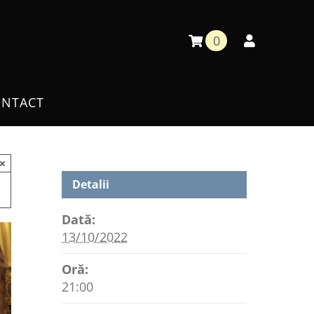
0
NTACT
×
Detalii
Dată:
13/10/2022
Oră:
21:00