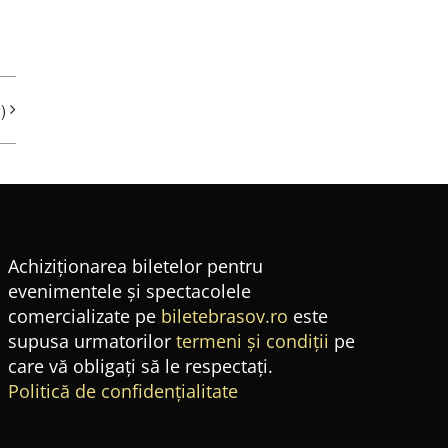
)
Achiziționarea biletelor pentru
evenimentele și spectacolele
comercializate pe
biletebrasov.ro
este
supusa urmatorilor
termeni și condiții
pe
care vă obligați să le respectați.
Politică de confidențialitate