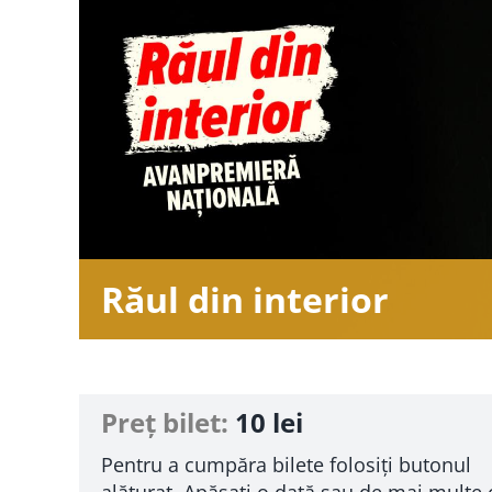
Răul din interior
Preț bilet:
10 lei
Pentru a cumpăra bilete folosiți butonul
alăturat. Apăsați o dată sau de mai multe 