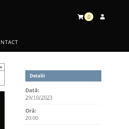
0
NTACT
×
Detalii
Dată:
29/10/2023
Oră:
20:00