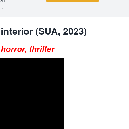
i.
 interior
(SUA, 2023)
orror, thriller