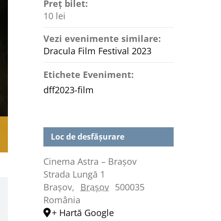
Preț bilet:
10 lei
Vezi evenimente similare:
Dracula Film Festival 2023
Etichete Eveniment:
dff2023-film
Loc de desfășurare
Cinema Astra – Brașov
Strada Lungă 1
Brașov
,
Brașov
500035
România
+ Hartă Google