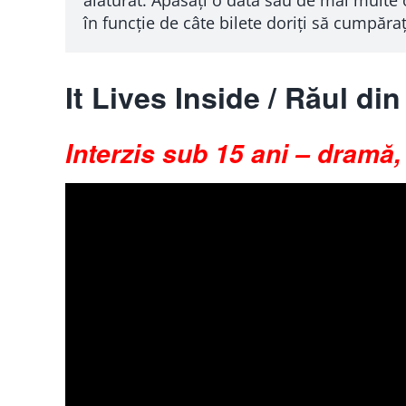
în funcție de câte bilete doriți să cumpăraț
It Lives Inside / Răul din
Interzis sub 15 ani
–
dramă, h