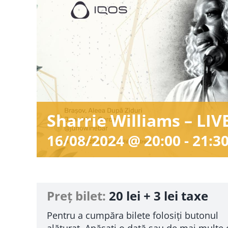
Sharrie Williams – LIV
16/08/2024 @ 20:00
-
21:3
Preț bilet:
20 lei + 3 lei taxe
Pentru a cumpăra bilete folosiți butonul
alăturat. Apăsați o dată sau de mai multe 