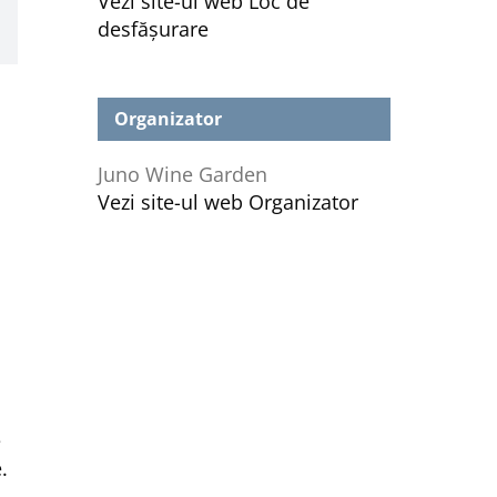
Vezi site-ul web Loc de
desfășurare
Organizator
Juno Wine Garden
Vezi site-ul web Organizator
e
.