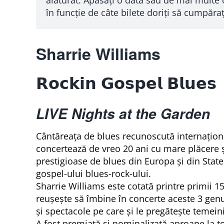
în funcție de câte bilete doriți să cumpăraț
Sharrie Williams
𝗥𝗼𝗰𝗸𝗶𝗻 𝗚𝗼𝘀𝗽𝗲𝗹 𝗕𝗹𝘂𝗲𝘀
LIVE Nights at the Garden
Cântăreaţa de blues recunoscută internaţiona
concertează de vreo 20 ani cu mare plăcere şi 
prestigioase de blues din Europa şi din State
gospel-ului blues-rock-ului.
Sharrie Williams este cotată printre primii 15
reușește să îmbine în concerte aceste 3 genur
şi spectacole pe care şi le pregăteşte temeini
A fost premiată şi nominalizată aproape la tot