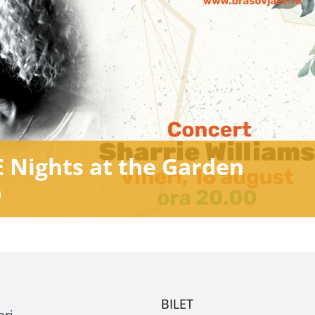
E Nights at the Garden
0
BILET
ori