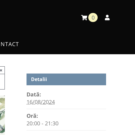
0
NTACT
×
Detalii
Dată:
16/08/2024
Oră:
20:00 - 21:30