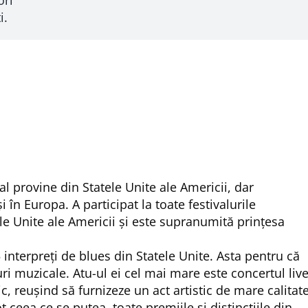
i.
l provine din Statele Unite ale Americii, dar
în Europa. A participat la toate festivalurile
le Unite ale Americii și este supranumită prinţesa
 interpreți de blues din Statele Unite. Asta pentru că
i muzicale. Atu-ul ei cel mai mare este concertul liv
c, reuşind să furnizeze un act artistic de mare calitate
 ceea ce se putea, toate premiile şi distincţiile din