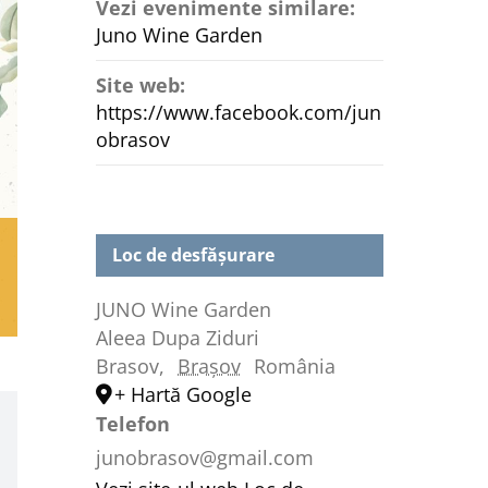
Vezi evenimente similare:
Juno Wine Garden
Site web:
https://www.facebook.com/jun
obrasov
Loc de desfășurare
JUNO Wine Garden
Aleea Dupa Ziduri
Brasov
,
Brașov
România
+ Hartă Google
Telefon
junobrasov@gmail.com