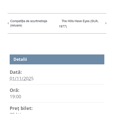
Competiția de scurtmetraje
The Hills Have Eyes (SUA,
(reluare)
1977)
Detalii
Dată:
01/11/2025
Oră:
19:00
Preț bilet: