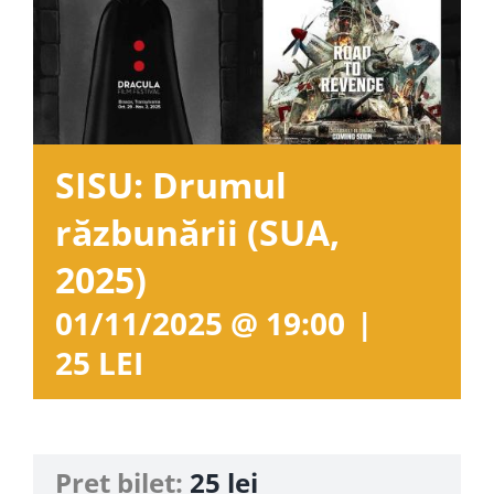
Contact
SISU: Drumul
răzbunării (SUA,
2025)
01/11/2025 @ 19:00
|
25 LEI
Preț bilet:
25 lei