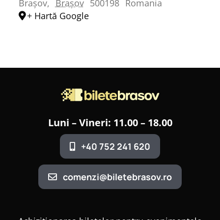
Brașov
,
Brașov
500198
Romania
+ Hartă Google
Luni – Vineri: 11.00 – 18.00
+40 752 241 620
comenzi@biletebrasov.ro