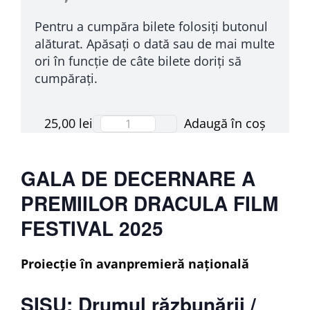
Pentru a cumpăra bilete folosiți butonul
alăturat. Apăsați o dată sau de mai multe
ori în funcție de câte bilete doriți să
cumpărați.
Adaugă în coș
25,00
lei
Cantitate
SISU:
Drumul
GALA DE DECERNARE A
răzbunării
PREMIILOR DRACULA FILM
(SUA,
2025)
FESTIVAL 2025
Proiecție în avanpremieră națională
SISU: Drumul răzbunării /