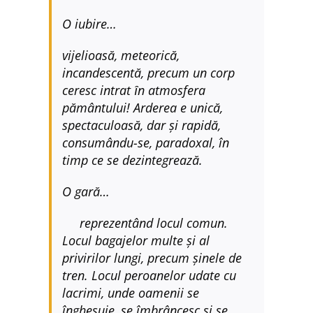
O iubire…
vijelioasă, meteorică,
incandescentă, precum un corp
ceresc intrat
ȋn atmosfera
pământului! Arderea e unică,
spectaculoasă, dar și rapidă,
consumându-se, paradoxal, în
timp ce se dezintegrează.
O gară…
reprezentând locul comun.
Locul bagajelor multe și al
privirilor lungi, precum șinele de
tren. Locul peroanelor udate cu
lacrimi, unde oamenii se
înghesuie, se
îmbrâncesc și se