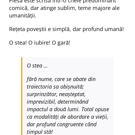
Piesa este scrisă într-o cheie predominant
comică, dar atinge sublim, teme majore ale
umanității.
Rețeta poveștii e simplă, dar profund umană!
O stea! O iubire! O gară!
O stea …
fără nume, care se abate din
traiectoria sa obișnuită;
surprinzător, neașteptat,
imprevizibil, determinând
impactul a două lumi. Total opuse
ca modalități de abordare a vieții,
dar profund congruente când
timpul stă!