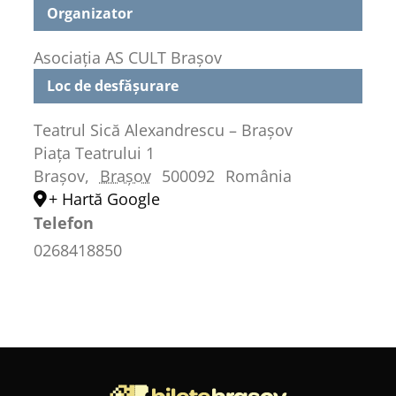
Organizator
Asociația AS CULT Brașov
Loc de desfășurare
Teatrul Sică Alexandrescu – Brașov
Piața Teatrului 1
Brașov
,
Brașov
500092
România
+ Hartă Google
Telefon
0268418850