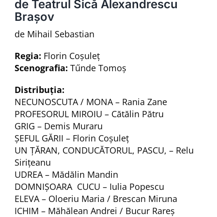
de Teatrul Sică Alexandrescu
Brașov
de Mihail Sebastian
Regia:
Florin Coşuleț
Scenografia:
Tűnde Tomoş
Distribu
ția
:
NECUNOSCUTA / MONA – Rania Zane
PROFESORUL MIROIU – Cătălin Pătru
GRIG – Demis Muraru
ȘEFUL GĂRII – Florin Coșuleț
UN ȚĂRAN, CONDUCĂTORUL, PASCU, – Relu
Sirițeanu
UDREA – Mădălin Mandin
DOMNIȘOARA CUCU – Iulia Popescu
ELEVA – Oloeriu Maria / Brescan Miruna
ICHIM – Măhălean Andrei / Bucur Rareș