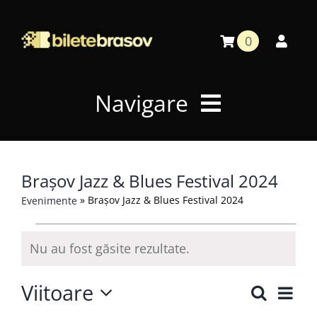
Skip
to
0
content
Navigare
Home
Brașov Jazz & Blues Festival 2024
»
Brașov Jazz & Blues Festival 2024
Evenimente
Calendar Evenimente
Evenimente
Nu au fost găsite rezultate.
Notificare
Căutare
Viitoare
Nav
Caută
Navig
Listă
Selectează