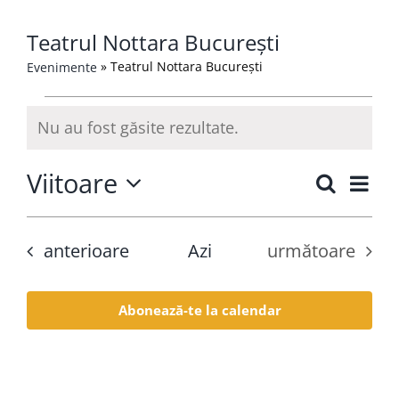
Contact
Teatrul Nottara București
»
Teatrul Nottara București
Evenimente
Evenimente
Nu au fost găsite rezultate.
Notificare
Viitoare
Nav
Caută
Navig
Listă
Selectează
în
în
data.
viz
Evenimente
Evenimente
anterioare
Azi
următoare
vizuali
Ev
și
Abonează-te la calendar
căutar
Eveni