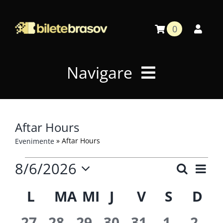
Skip
to
0
content
Navigare
Home
Aftar Hours
»
Aftar Hours
Evenimente
Calendar Evenimente
Evenimente
8/6/2026
Nav
Caută
Navig
Lună
Selectează
în
Căutare
Calendarul
în
L
LUNI
MA
MARȚI
MI
MIERCURI
J
JOI
V
VINERI
S
SÂMBĂ
D
DU
data.
viz
Evenimente
vizuali
0
0
0
0
0
0
0
27
28
29
30
31
1
2
Ev