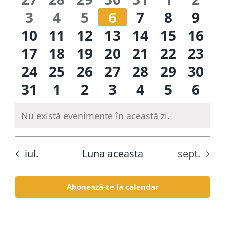
Contact
și
evenimente
0
evenimente
0
evenimente
0
evenimente
0
evenimente
0
evenime
0
eve
0
3
4
5
6
7
8
9
căutar
0
evenimente
0
evenimente
0
evenimente
0
evenimente
0
evenimente
0
evenime
0
eve
10
11
12
13
14
15
16
Eveni
evenimente
0
evenimente
0
evenimente
0
evenimente
0
evenimente
0
evenime
0
even
0
17
18
19
20
21
22
23
evenimente
0
evenimente
0
evenimente
0
evenimente
0
evenimente
0
evenime
0
even
0
24
25
26
27
28
29
30
evenimente
0
evenimente
0
evenimente
0
evenimente
0
evenimente
0
evenime
0
even
0
31
1
2
3
4
5
6
evenimente
evenimente
evenimente
evenimente
evenimente
evenime
eve
Nu există evenimente în această zi.
Notificare
iul.
Luna aceasta
sept.
Abonează-te la calendar