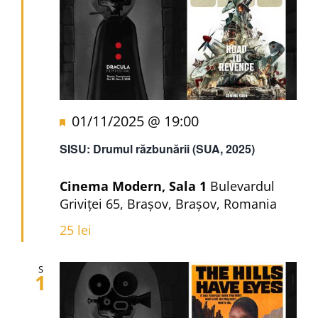
Recomandat
01/11/2025 @ 19:00
SISU: Drumul răzbunării (SUA, 2025)
Cinema Modern, Sala 1
Bulevardul
Griviței 65, Brașov, Brașov, Romania
25 lei
S
1